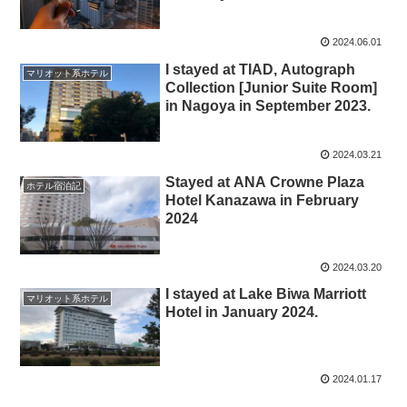
2024.06.01
I stayed at TIAD, Autograph
マリオット系ホテル
Collection [Junior Suite Room]
in Nagoya in September 2023.
2024.03.21
Stayed at ANA Crowne Plaza
ホテル宿泊記
Hotel Kanazawa in February
2024
2024.03.20
I stayed at Lake Biwa Marriott
マリオット系ホテル
Hotel in January 2024.
2024.01.17