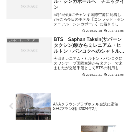
ル・シンガポールへ チェックイ
ン
5時45分頃にチャンギ国際空港に到着し、
7時ごろ今日のホテル【コンラッド・セン
テニアル・シンガポール】に着きまし
た。ちょうど朝日が昇り始める頃です。
2015.07.18
2017.11.06
周囲に人気はありません。チェックイン
の時間は14時です。かなり早いのですが
BTS Saphan Taksin(サパーン
ヒルトンオナーズ・ダイヤモンド会員
とりあえずフロント...
タクシン)駅からミレニアム・ヒ
ルトン・バンコクへのシャトルボ
ートについて
今回ミレニアム・ヒルトン・バンコクに
スワンナープ国際空港からタクシーで来
ましたが交通手段としてBTSの利用も検
討いたしました。これからミレニアム・
2015.12.21
2017.11.06
ヒルトン・バンコクまでBTSの利用を検
討される方に実情をお伝えいたします。
まずスワンナープ国際...
ANAクラウンプラザホテル金沢に宿泊
SFCプラン利用2024年2月