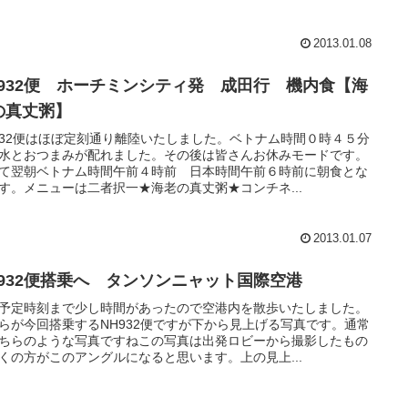
2013.01.08
H932便 ホーチミンシティ発 成田行 機内食【海
の真丈粥】
932便はほぼ定刻通り離陸いたしました。ベトナム時間０時４５分
水とおつまみが配れました。その後は皆さんお休みモードです。
て翌朝ベトナム時間午前４時前 日本時間午前６時前に朝食とな
す。メニューは二者択一★海老の真丈粥★コンチネ...
2013.01.07
H932便搭乗へ タンソンニャット国際空港
予定時刻まで少し時間があったので空港内を散歩いたしました。
らが今回搭乗するNH932便ですが下から見上げる写真です。通常
ちらのような写真ですねこの写真は出発ロビーから撮影したもの
くの方がこのアングルになると思います。上の見上...