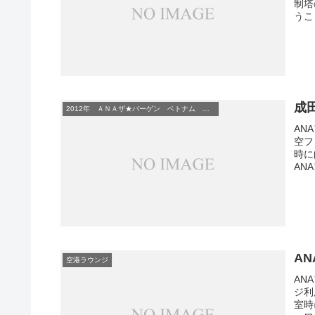
制塔
うこ
成
2012年 ＡＮＡザ★バーゲン ベトナム ホーチミン ルネッサンス・リバーサイド
AN
空フ
時に
AN
A
空港ラウンジ
AN
ジ利
室時