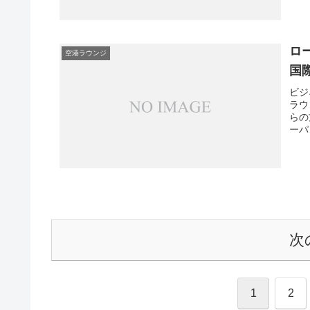
ロ
空港ラウンジ
国
ビジ
ラウ
らの
ーパ
次
1
2