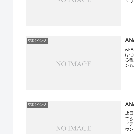
ャワ
A
空港ラウンジ
AN
は他
る程
ンも
A
空港ラウンジ
成田
てき
イテ
ウン