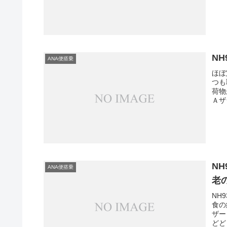
N
ANA便搭乗
ほぼ
つも
荷物
Ａザ
N
ANA便搭乗
老
NH
食の
ザー
どど