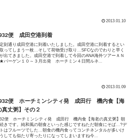
2013.01.10
H932便 成田空港到着
定刻通り成田空港に到着いたしました。成田空港に到着するとい
取ってしまう一枚…そして荷物受け取り…SFCなのでわりと早く
が出てきました。成田空港で到着して今回のANA海外ツアーＡＮ
★バーゲン１０～３月出発 ホーチミン４日間ルネ...
2013.01.09
H932便 ホーチミンシティ発 成田行 機内食【海
の真丈粥】その２
932便 ホーチミンシティ発 成田行 機内食【海老の真丈粥】朝
続きです。純和風の朝食といった感じですねただ朝食にそば…?デ
トはフルーツでした…朝食の機内食ってコンチネンタルが多いけ
うしても似たり寄ったりになってしまいますね今...