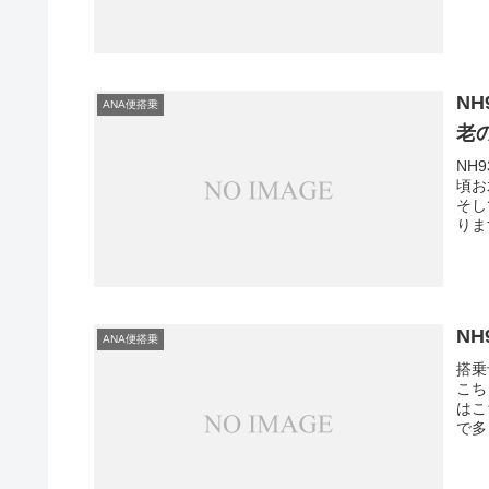
N
ANA便搭乗
老
NH
頃お
そし
りま
N
ANA便搭乗
搭乗
こち
はこ
で多