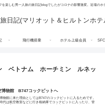
フを楽しむ男一人旅の旅日記blogでしたがコロナの影響激変。近場のホ
旅日記(マリオット＆ヒルトンホテ
記
飛行機搭乗
ホテル上級会員
SF
ゲン ベトナム ホーチミン ルネッ
空博物館 B747コックピットへ
博物館に来た理由としてはB747のコックピットに入るためです。
時代は航空教室などに行き格納庫でコックピットに入ったり、管