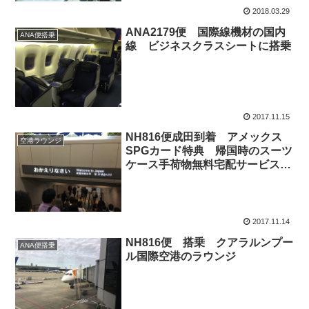
2018.03.29
ANA2179便 国際線機材の国内
ANA便搭乗
線 ビジネスクラスシートに搭乗
2017.11.15
NH816便成田到着 アメックス
空港ラウンジ
SPGカード特典 帰国時のスーツ
ケース手荷物無料宅配サービス利
用
2017.11.14
NH816便 搭乗 クアラルンプー
ANA便搭乗
ル国際空港のラウンジ