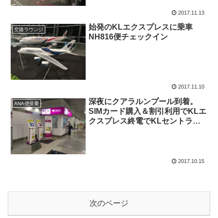
2017.11.13
始発のKLエクスプレスに乗車
空港ラウンジ
NH816便チェックイン
2017.11.10
深夜にクアラルンプール到着。
ANA便搭乗
SIMカード購入＆割引利用でKLエ
クスプレス終電でKLセントラル
へ
2017.10.15
次のページ