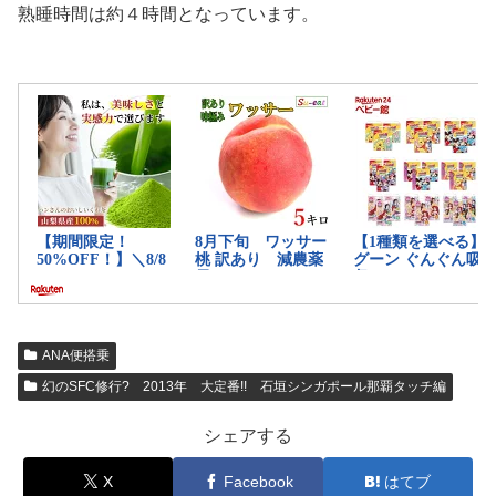
熟睡時間は約４時間となっています。
ANA便搭乗
幻のSFC修行? 2013年 大定番!! 石垣シンガポール那覇タッチ編
シェアする
X
Facebook
はてブ