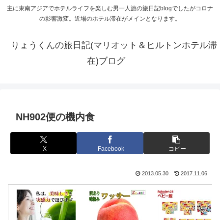
主に東南アジアでホテルライフを楽しむ男一人旅の旅日記blogでしたがコロナ
の影響激変。近場のホテル滞在がメインとなります。
りょうくんの旅日記(マリオット＆ヒルトンホテル滞
在)ブログ
NH902便の機内食
X
Facebook
コピー
2013.05.30
2017.11.06