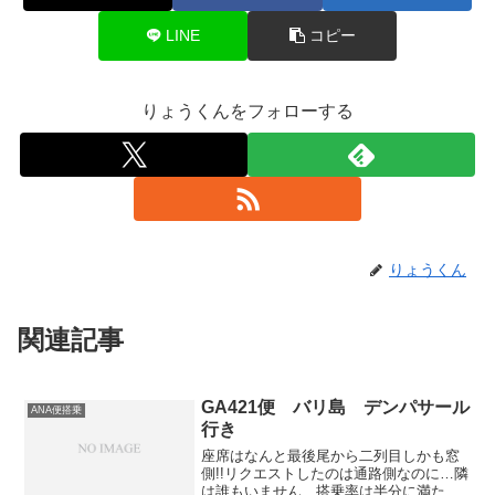
LINE
コピー
りょうくんをフォローする
りょうくん
関連記事
GA421便 バリ島 デンパサール
ANA便搭乗
行き
座席はなんと最後尾から二列目しかも窓
側!!リクエストしたのは通路側なのに…隣
は誰もいません…搭乗率は半分に満たな