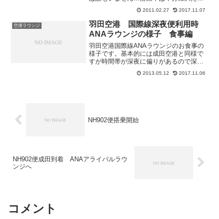
い感じ前方の方も空いていました…これ
2011.02.27
2017.11.07
だからガルーダは信用できません…飛行
時間は1時間45分です。この間に機内食が
羽田空港 国際線深夜便利用時
空港ラウンジ
あります。質素で...
ANAラウンジの様子 食事編
羽田空港国際線ANAラウンジのお食事の
様子です。基本的には成田空港と同様で
すが時間帯が深夜に偏りがあるので深夜
便利用者を意識していますねスイートラ
2013.05.12
2017.11.06
ウンジではありませんがホットミールが
そろっています。ご当地焼きそば 時期
によって内容が変わるそ...
NH902便搭乗開始
NH902便成田到着 ANAアライバルラウ
ンジへ
コメント