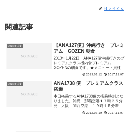
りょうくん
関連記事
【ANA127便】沖縄行き プレミ
ANA便搭乗
アム GOZEN 朝食
2013年1月22日 ANA127便沖縄行きのプ
レミアムクラス機内食プレミアム
GOZENの朝食です。★メニュー・貝柱し
んじょうと鮭唐揚げのきのこ餡かけ(揚げ
2013.02.12
2017.11.07
湯葉入り)出汁巻玉子・鯛雑炊(蓮根・ごぼ
う・三つ葉・小ねぎ)白く浮かんでいるよ
ANA1738 便 プレミアムクラス
ANA便搭乗
うに...
搭乗
本日搭乗するANA1738便の搭乗時刻とな
りました。沖縄 那覇空港１７時２５分
発 大阪 関西空港 １９時１５分着で
す。３２番ゲートよりの出発となりま
2012.08.10
2017.11.07
す。機種はB777-200 プレミアムクラス
は２１席です。今回のプレミアムクラス
の搭乗率は２...