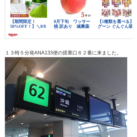
１３時５分発ANA133便の搭乗口６２番に来ました。