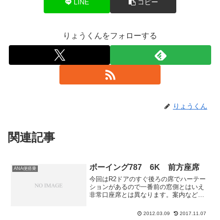
LINE
コピー
りょうくんをフォローする
りょうくん
関連記事
ボーイング787 6K 前方座席
ANA便搭乗
今回はR2ドアのすぐ後ろの席でハーテー
ションがあるので一番前の窓側とはいえ
非常口座席とは異なります。案内などは
前のポケットにありますねコントローラ
は肘掛下にあります。テーブルとテレビ
2012.03.09
2017.11.07
は肘掛の中にあります。ただこのテレビ