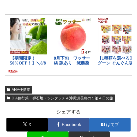
ANA便搭乗
DIA修行第一弾石垣・シンタッチ＆沖縄瀬長島の１泊４日の旅
シェアする
X
Facebook
はてブ