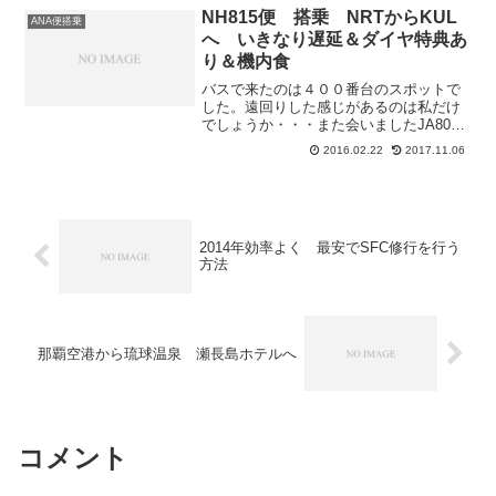
ちょっと問題あり!!ご...
NH815便 搭乗 NRTからKUL
ANA便搭乗
へ いきなり遅延＆ダイヤ特典あ
り＆機内食
バスで来たのは４００番台のスポットで
した。遠回りした感じがあるのは私だけ
でしょうか・・・また会いましたJA802A
のサバ君本日のNA815便クアラルンプー
2016.02.22
2017.11.06
ル行きはエコノミーはほぼ満席でした。
所々空いていますが・・・機内に入ると
エコノミークラ...
2014年効率よく 最安でSFC修行を行う
方法
那覇空港から琉球温泉 瀬長島ホテルへ
コメント