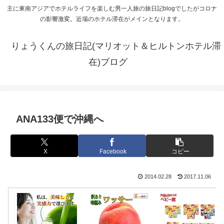
主に東南アジアでホテルライフを楽しむ男一人旅の旅日記blogでしたがコロナ
の影響激変。近場のホテル滞在がメインとなります。
りょうくんの旅日記(マリオット＆ヒルトンホテル滞
在)ブログ
ANA133便で沖縄へ
X
Facebook
コピー
2014.02.28
2017.11.06