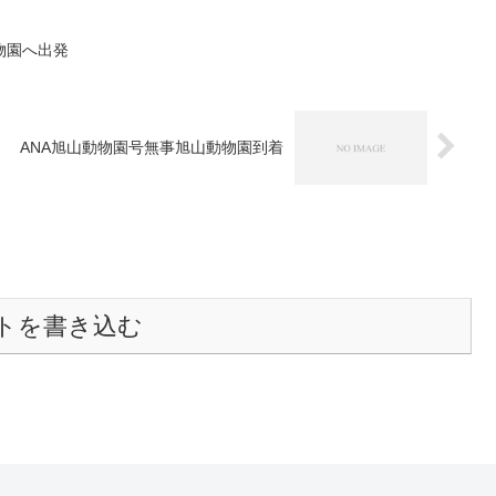
物園へ出発
ANA旭山動物園号無事旭山動物園到着
トを書き込む