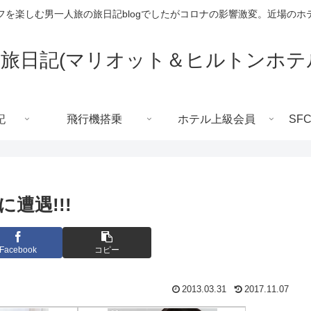
フを楽しむ男一人旅の旅日記blogでしたがコロナの影響激変。近場のホ
旅日記(マリオット＆ヒルトンホテ
記
飛行機搭乗
ホテル上級会員
SF
遭遇!!!
Facebook
コピー
2013.03.31
2017.11.07