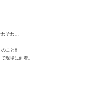
そわそわ…
のこと!!
して現場に到着。