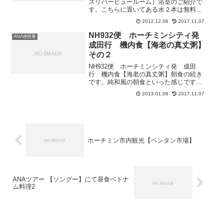
スリバービュールーム）浴室のご紹介で
す。こちらに置いてある水２本は無料で
す。歯ブラシなどのアメニティーです。
2012.12.06
2017.11.07
ちなみにクシはありませんでした。髭剃
り専用だそうでドライヤーを挿したら少
NH932便 ホーチミンシティ発
ANA便搭乗
ししか動きませんでした…...
成田行 機内食【海老の真丈粥】
その２
NH932便 ホーチミンシティ発 成田
行 機内食【海老の真丈粥】朝食の続き
です。純和風の朝食といった感じですね
ただ朝食にそば…?デザートはフルーツで
2013.01.08
2017.11.07
した…朝食の機内食ってコンチネンタル
が多いけどどうしても似たり寄ったりに
なってしまいますね今...
ホーチミン市内観光【ベンタン市場】
ANAツアー 【ソングー】にて昼食ベトナ
ム料理2