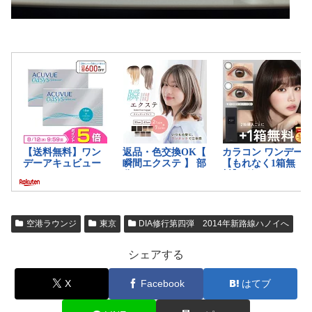
空港ラウンジ
東京
DIA修行第四弾 2014年新路線ハノイへ
シェアする
X
Facebook
はてブ