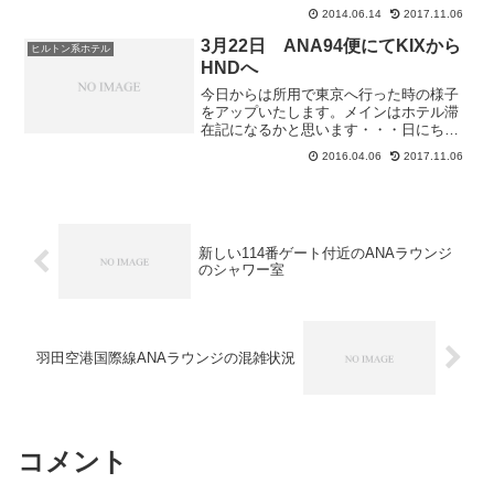
系こちらおかゆもありましたよザ 肉っ
2014.06.14
2017.11.06
て感じですね ホットミールはこれだけ
です。お飲み物はこちらアルコール類
3月22日 ANA94便にてKIXから
ヒルトン系ホテル
は シンガポールのタイ...
HNDへ
今日からは所用で東京へ行った時の様子
をアップいたします。メインはホテル滞
在記になるかと思います・・・日にちは3
月22日。ご記憶がある方もいらっしゃる
2016.04.06
2017.11.06
と思いますがANAのシステムダウンが起
こった日です。本日搭乗するのはANA94
便関空を朝の7...
新しい114番ゲート付近のANAラウンジ
のシャワー室
羽田空港国際線ANAラウンジの混雑状況
コメント