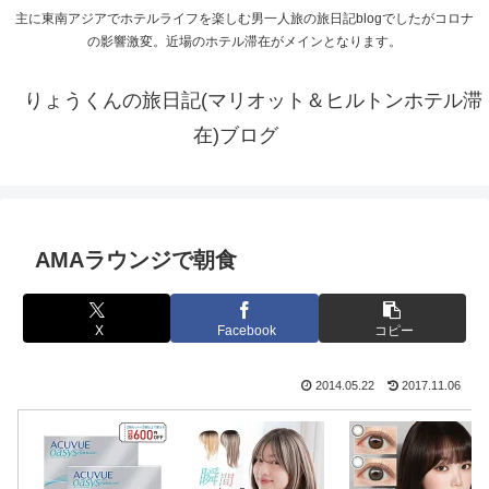
主に東南アジアでホテルライフを楽しむ男一人旅の旅日記blogでしたがコロナ
の影響激変。近場のホテル滞在がメインとなります。
りょうくんの旅日記(マリオット＆ヒルトンホテル滞
在)ブログ
AMAラウンジで朝食
X
Facebook
コピー
2014.05.22
2017.11.06