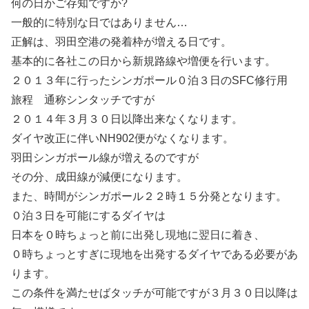
何の日かご存知ですか?
一般的に特別な日ではありません…
正解は、羽田空港の発着枠が増える日です。
基本的に各社この日から新規路線や増便を行います。
２０１３年に行ったシンガポール０泊３日のSFC修行用
旅程 通称シンタッチですが
２０１４年３月３０日以降出来なくなります。
ダイヤ改正に伴いNH902便がなくなります。
羽田シンガポール線が増えるのですが
その分、成田線が減便になります。
また、時間がシンガポール２２時１５分発となります。
０泊３日を可能にするダイヤは
日本を０時ちょっと前に出発し現地に翌日に着き、
０時ちょっとすぎに現地を出発するダイヤである必要があ
ります。
この条件を満たせばタッチが可能ですが３月３０日以降は