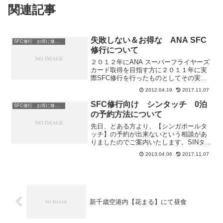
関連記事
失敗しない＆お得な ANA SFC
SFC修行 お得に修行するポイント・アドバイス
修行について
２０１２年にANA スーパーフライヤーズ
カード取得を目指す方に２０１１年に実
際SFC修行を行ったものとしてその実体
験をもとにご案内おりますがホームペー
2012.04.19
2017.11.07
ジの方の情報も更新いたしました。
★SFC 準備編 最終的に失敗しない
SFC修行向け シンタッチ 0泊
SFC修行 お得に修行するポイント・アドバイス
ANA SFC(スーパ...
の予約方法について
先日、とある方より、【シンガポールタ
ッチ】の予約が出来ないという相談があ
りましたのでご案内いたします。SINタッ
チについてはSFC修行をするにあたって
2013.04.06
2017.11.07
皆さん考える方法です。日程的に効率よ
くPPを貯める定番の方法です。まず、
【シンガポールタッ...
新千歳空港内【花まる】にて昼食