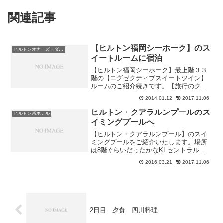
関連記事
【ヒルトン福岡シーホーク】のス
ヒルトンオナーズ・ダイヤモンド会員
イートルームに宿泊
【ヒルトン福岡シーホーク】最上階３３
階の【エグゼクティブスイートツイン】
ルームのご紹介続きです。【旅行のクチ
コミサイトフォートラベル】にも他の宿
2014.01.12
2017.11.06
泊者からの情報があります。私も参考に
していますので皆様も要チェックです
ヒルトン・クアラルンプールのス
ヒルトン系ホテル
よ。ベットルームとバスルー...
イミングプールへ
【ヒルトン・クアラルンプール】のスイ
ミングプールをご紹介いたします。場所
は8階ぐらいだったかなKLセントラル駅
とは反対方向にあります。お部屋からの
2016.03.21
2017.11.06
プールのようすです。プールが横に長い
のが分かると思いますが隣のル メリディ
アン クアラルンプー...
2日目 夕食 四川料理