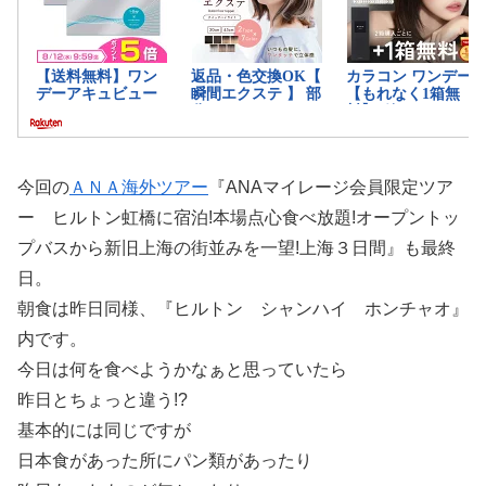
今回の
ＡＮＡ海外ツアー
『ANAマイレージ会員限定ツア
ー ヒルトン虹橋に宿泊!本場点心食べ放題!オープントッ
プバスから新旧上海の街並みを一望!上海３日間』も最終
日。
朝食は昨日同様、『ヒルトン シャンハイ ホンチャオ』
内です。
今日は何を食べようかなぁと思っていたら
昨日とちょっと違う!?
基本的には同じですが
日本食があった所にパン類があったり