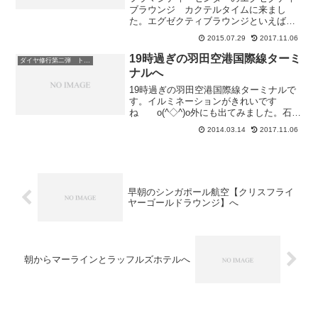
ブラウンジ カクテルタイムに来まし
た。エグゼクティブラウンジといえばア
ルコール類ですねビールは２種類でワイ
2015.07.29
2017.11.06
ン等が数本といった感じ席は半分ぐらい
埋まるかどうかって感じで空いていま
19時過ぎの羽田空港国際線ターミ
ダイヤ修行第二弾 トリプルタッチ編
す。料理はシンガポール系のも...
ナルへ
19時過ぎの羽田空港国際線ターミナルで
す。イルミネーションがきれいです
ね o(^◇^)o外にも出てみました。石垣
から来た人間としてはめっちゃ寒い!!凍え
2014.03.14
2017.11.06
そうあそこに見えるはB787 今日もあれ
かな??寒くて凍えそうだったので写真を
撮ったら...
早朝のシンガポール航空【クリスフライ
ヤーゴールドラウンジ】へ
朝からマーラインとラッフルズホテルへ