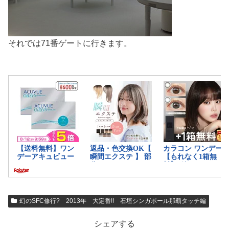
それでは71番ゲートに行きます。
幻のSFC修行? 2013年 大定番!! 石垣シンガポール那覇タッチ編
シェアする