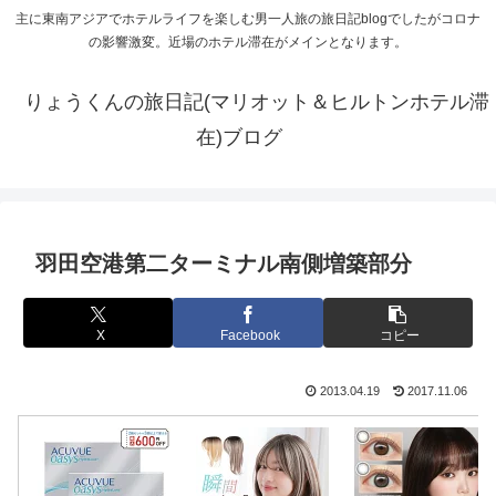
主に東南アジアでホテルライフを楽しむ男一人旅の旅日記blogでしたがコロナ
の影響激変。近場のホテル滞在がメインとなります。
りょうくんの旅日記(マリオット＆ヒルトンホテル滞
在)ブログ
羽田空港第二ターミナル南側増築部分
X
Facebook
コピー
2013.04.19
2017.11.06