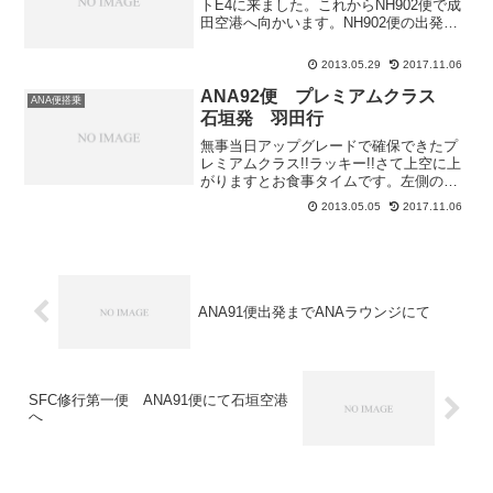
トE4に来ました。これからNH902便で成
田空港へ向かいます。NH902便の出発時
間は０時４５分でゲートが開くのが約１
時間ぐらい前です。搭乗開始は約３０分
2013.05.29
2017.11.06
ぐらい前となりますが…NH902便は
NH901便の...
ANA92便 プレミアムクラス
ANA便搭乗
石垣発 羽田行
無事当日アップグレードで確保できたプ
レミアムクラス!!ラッキー!!さて上空に上
がりますとお食事タイムです。左側の洋
菓子セットはお持ち帰りが出来ます。本
2013.05.05
2017.11.06
日のプレミアムGOZENメニュー・チキン
入りカレーパン フォカッチャ・エビと
タルタルソース...
ANA91便出発までANAラウンジにて
SFC修行第一便 ANA91便にて石垣空港
へ