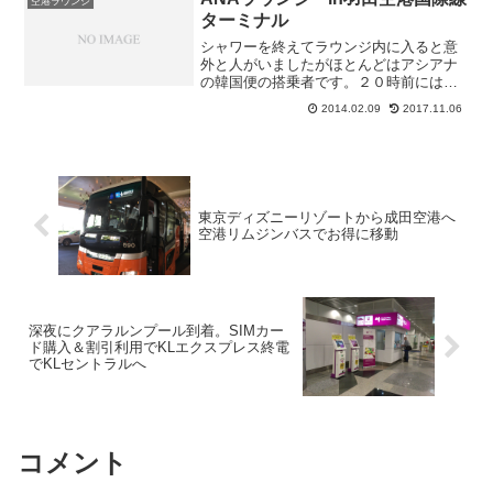
空港ラウンジ
ればこの人で...
ターミナル
シャワーを終えてラウンジ内に入ると意
外と人がいましたがほとんどはアシアナ
の韓国便の搭乗者です。２０時前には、
皆様搭乗されガラガラとなります。２１
2014.02.09
2017.11.06
時をのまわり２２時近くとなれば混雑い
たしますがこちらの方の席はだいたい空
いています落ち着いた感じ...
東京ディズニーリゾートから成田空港へ
空港リムジンバスでお得に移動
深夜にクアラルンプール到着。SIMカー
ド購入＆割引利用でKLエクスプレス終電
でKLセントラルへ
コメント