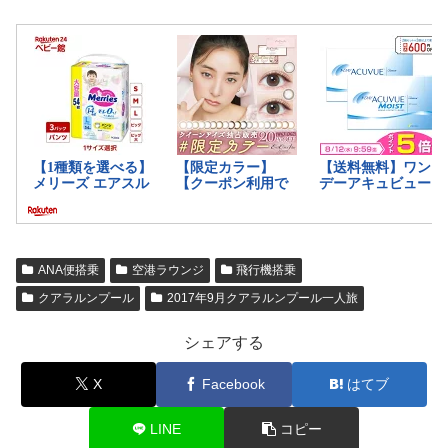
ANA便搭乗
空港ラウンジ
飛行機搭乗
クアラルンプール
2017年9月クアラルンプール一人旅
シェアする
X
Facebook
はてブ
LINE
コピー