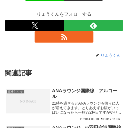
りょうくんをフォローする
りょうくん
関連記事
ANAラウンジ国際線 アルコー
空港ラウンジ
ル
21時を過ぎるとANAラウンジも徐々に人
が増えてきます。とりあえずお腹がいっ
ぱいになったら一杯??2杯目ですがやりま
す。マイブームの梅酒です。日本酒も
2014.03.18
2017.11.06
少々頂きました。ANAとしては日本酒の
キャンペーン中です。22時30分ごろとな
ANAラウンジ in羽田空港国際線