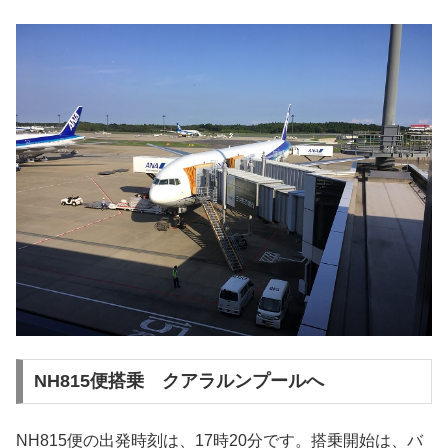
NH815便搭乗 クアラルンプールへ
NH815便の出発時刻は、17時20分です。搭乗開始は、バ