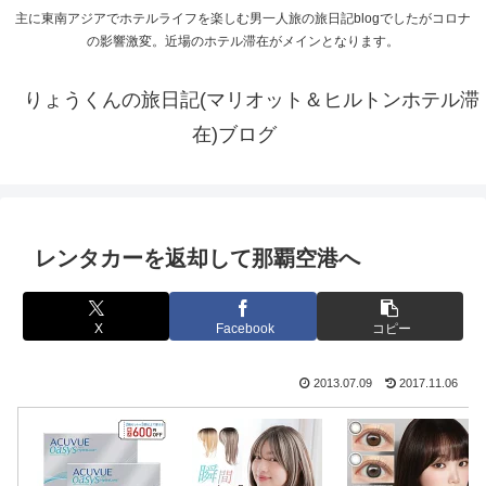
主に東南アジアでホテルライフを楽しむ男一人旅の旅日記blogでしたがコロナ
の影響激変。近場のホテル滞在がメインとなります。
りょうくんの旅日記(マリオット＆ヒルトンホテル滞
在)ブログ
レンタカーを返却して那覇空港へ
X
Facebook
コピー
2013.07.09
2017.11.06