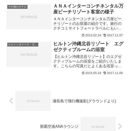
ＡＮＡインターコンチネンタル万
その他のホテル
座ビーチリゾート客室の様子
ＡＮＡインターコンチネンタル万座ビー
チリゾートのお部屋の紹介です。旅行の
クチコミサイトフォートラベルにもいろ
いろな人の情報があるので参考にすると
2013.02.19
2017.11.07
いいですよさて部屋に入ってまず一枚ち
ょっと驚くの入ってすぐ右側に洗面台が
ヒルトン沖縄北谷リゾート エグ
ヒルトンオナーズ・ダイヤモンド会員
あったこと今までいろいろ...
ゼクティブルームの浴室
【ヒルトン沖縄北谷リゾート】のエグゼ
クティブルームの浴室をご紹介いたしま
す。こちらの写真だとよくある浴室って
感じですが・・・・・上からのレインシ
2015.05.19
2017.11.06
ャワーも付いています。そして窓もあっ
てベッドルームからも・・・アメニティ
はこちらエグゼクティブル...
瀬長島で飛行機撮影(グラウンドより)
那覇空港ANAラウンジ