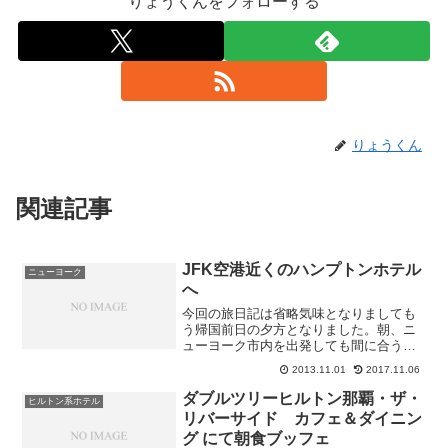
りょうくんをフォローする
りょうくん
関連記事
JFK空港近くのハンプトンホテル
ニューヨーク
へ
今回の旅日記は省略気味となりましても
う帰国前日の夕方となりました。朝、ニ
ューヨーク市内を出発しても間に合うの
ですが今回はJFK空港近くに宿泊するこ
2013.11.01
2017.11.06
とにいたしました。空港手前にホテル行
きのシャトルバスが来る駅があります。
ダブルツリーヒルトン那覇・ザ・
ヒルトン系ホテル
そこでホテルに無料の電...
リバーサイド カフェ＆ダイニン
グ にて朝食ブッフェ