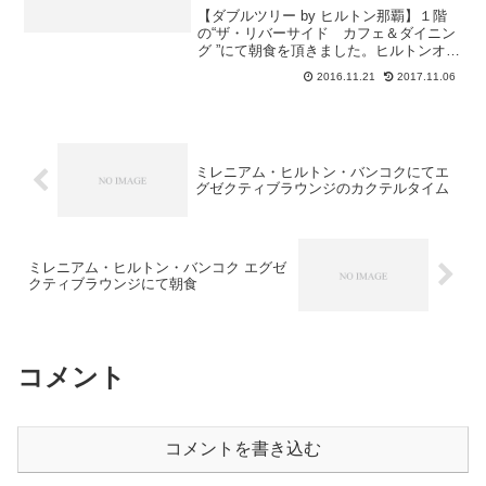
【ダブルツリー by ヒルトン那覇】１階
の“ザ・リバーサイド カフェ＆ダイニン
グ ”にて朝食を頂きました。ヒルトンオナ
ーズメンバーのため、チェックインの時
2016.11.21
2017.11.06
に予約をしておりスムーズに入れまし
た。基本は洋食ブッフェとなりますが沖
縄料理コーナーも...
ミレニアム・ヒルトン・バンコクにてエ
グゼクティブラウンジのカクテルタイム
ミレニアム・ヒルトン・バンコク エグゼ
クティブラウンジにて朝食
コメント
コメントを書き込む