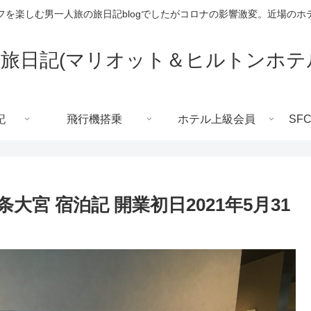
フを楽しむ男一人旅の旅日記blogでしたがコロナの影響激変。近場のホ
旅日記(マリオット＆ヒルトンホテ
記
飛行機搭乗
ホテル上級会員
SF
大宮 宿泊記 開業初日2021年5月31