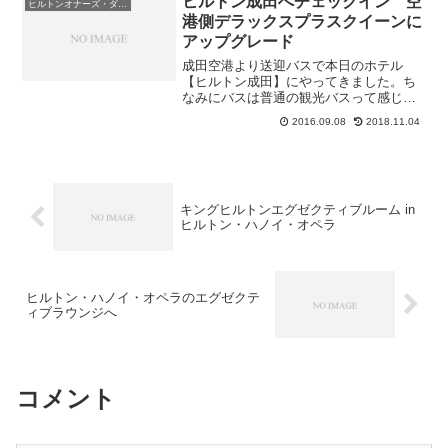
ヒルトン成田へチェックイン 空
ヒルトンオナーズ・ダイヤモンド会員
ャワーが別になっています...
港側デラックスプラスクイーンに
アップグレード
成田空港より送迎バスで本日のホテル
【ヒルトン成田】にやってきました。ち
なみにバスは普通の観光バスって感じで
す。定員制となるので満席の場合は乗れ
2016.09.08
2018.11.04
ません・・・バスから降りた人は多かっ
たのですがチェックインをする人は少な
かったです・・・予約したお...
キングヒルトンエグゼクティブルーム in
ヒルトン・ハノイ・オペラ
ヒルトン・ハノイ・オペラのエグゼクテ
ィブラウンジへ
コメント