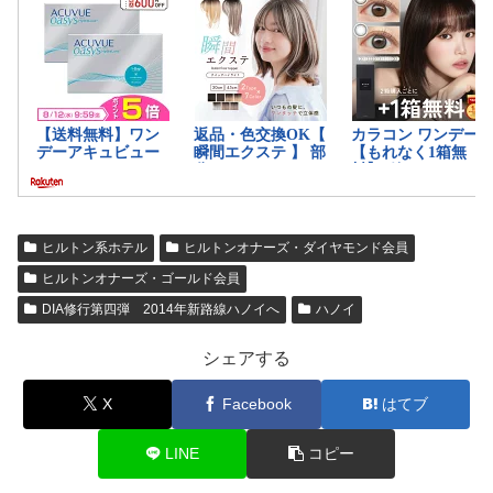
ヒルトン系ホテル
ヒルトンオナーズ・ダイヤモンド会員
ヒルトンオナーズ・ゴールド会員
DIA修行第四弾 2014年新路線ハノイへ
ハノイ
シェアする
X
Facebook
はてブ
LINE
コピー