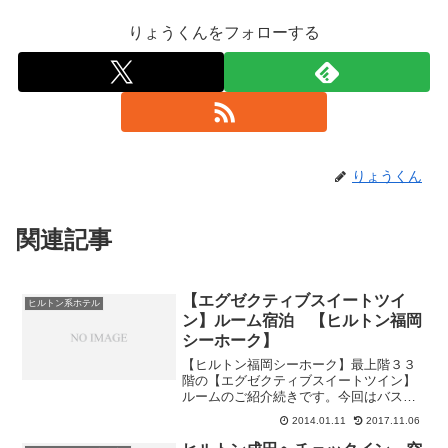
りょうくんをフォローする
りょうくん
関連記事
【エグゼクティブスイートツイ
ヒルトン系ホテル
ン】ルーム宿泊 【ヒルトン福岡
シーホーク】
【ヒルトン福岡シーホーク】最上階３３
階の【エグゼクティブスイートツイン】
ルームのご紹介続きです。今回はバスル
ームのご紹介です。スイートルームだけ
2014.01.11
2017.11.06
あってバスルームも広いですねアメニテ
ィは基本共通のようですねバスタブとシ