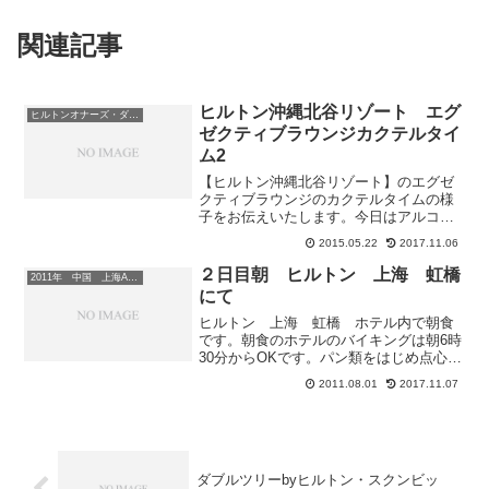
関連記事
ヒルトン沖縄北谷リゾート エグ
ヒルトンオナーズ・ダイヤモンド会員
ゼクティブラウンジカクテルタイ
ム2
【ヒルトン沖縄北谷リゾート】のエグゼ
クティブラウンジのカクテルタイムの様
子をお伝えいたします。今日はアルコー
ル類です。定番のオリオンビールリキュ
2015.05.22
2017.11.06
ール類ワインは赤白とスパークリング各
１本泡盛など沖縄らしいものがあればも
２日目朝 ヒルトン 上海 虹橋
2011年 中国 上海ANAツアー
っといいかなぁといますが...
にて
ヒルトン 上海 虹橋 ホテル内で朝食
です。朝食のホテルのバイキングは朝6時
30分からOKです。パン類をはじめ点心コ
ーナー・サラダコーナー日本食コーナー
2011.08.01
2017.11.07
など好きなものを好きなだけ食べます。
コックがその場で麺類や卵料理など調理
してくれたりもしま...
ダブルツリーbyヒルトン・スクンビッ