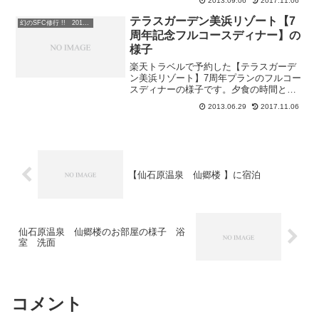
2013.09.06
2017.11.06
なみにこれは１回目… 三回目まで頂き
ました。デザート１回目デザートは２回
テラスガーデン美浜リゾート【7
幻のSFC修行 !! 2013年 第２弾 沖縄SINタッチ編
頂きました。さて、お腹も...
周年記念フルコースディナー】の
様子
楽天トラベルで予約した【テラスガーデ
ン美浜リゾート】7周年プランのフルコー
スディナーの様子です。夕食の時間とな
り【テラスガーデン美浜リゾート】内2階
2013.06.29
2017.11.06
のレストランにきました。今回楽天トラ
ベルで予約した【テラスガーデン美浜リ
ゾート】の7周年プラ...
【仙石原温泉 仙郷楼 】に宿泊
仙石原温泉 仙郷楼のお部屋の様子 浴
室 洗面
コメント