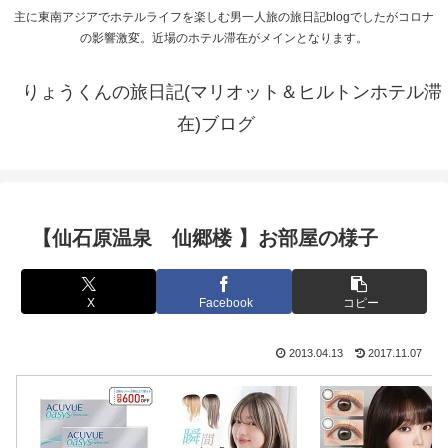
主に東南アジアでホテルライフを楽しむ男一人旅の旅日記blogでしたがコロナ
の影響激変。近場のホテル滞在がメインとなります。
りょうくんの旅日記(マリオット＆ヒルトンホテル滞
在)ブログ
【仙石原温泉 仙郷楼 】お部屋の様子
X
Facebook
コピー
2013.04.13
2017.11.07