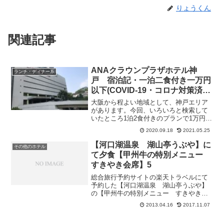
りょうくん
関連記事
ANAクラウンプラザホテル神
ランチ・ディナー系
戸 宿泊記・一泊二食付き一万円
以下(COVID-19・コロナ対策済
み)
大阪から程よい地域として、神戸エリア
があります。今回、いろいろと検索して
いたところ1泊2食付きのプランで1万円以
下というものがあったため、ついポチっ
2020.09.18
2021.05.25
としてしまいました(笑)アクセスについ
て 車移動ANAクラウンプラザホテル神
【河口湖温泉 湖山亭うぶや】に
その他のホテル
戸は、新神戸駅直...
て夕食【甲州牛の特別メニュー
すきやき会席】5
総合旅行予約サイトの楽天トラベルにて
予約した【河口湖温泉 湖山亭うぶや】
の【甲州牛の特別メニュー すきやき会
席】の続きです。すき焼きは終わりまし
2013.04.16
2017.11.07
たが会席ですのでまだ続きます。酢の物
が出てきました。【蛍烏賊 新もずく